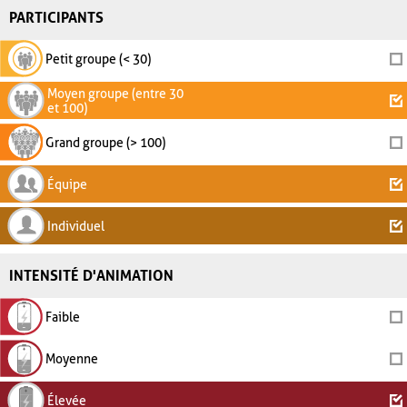
PARTICIPANTS
Petit groupe (< 30)
Moyen groupe (entre 30
et 100)
Grand groupe (> 100)
Équipe
Individuel
INTENSITÉ D'ANIMATION
Faible
Moyenne
Élevée