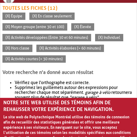
TOUTES LES FICHES (12)
(X) Équipe
(X) En classe seulement
(X) Moyen groupe (entre 30 et 100)
(X) Élevée
(X) Activités développées (Entre 30 et 60 minutes)
(X) Individuel
(X) Hors classe
(X) Activités élaborées (> 60 minutes)
(X) Activités courtes (< 30 minutes)
Votre recherche n'a donné aucun résultat
Vérifiez que l'orthographe est correcte.
Supprimez les guillemets autour des expressions pour
rechercher chaque mot séparément.
garage à vélo
retournera
souvent plus de résultat que
"garage à vélo"
.
NOTRE SITE WEB UTILISE DES TÉMOINS AFIN DE
Envisagez d'élargir votre recherche avec
OR
.
garage OR vélo
retournera souvent plus de résultat que
garage à vélo
.
REHAUSSER VOTRE EXPÉRIENCE DE NAVIGATION.
Le site web de Polytechnique Montréal utilise des témoins de connexion
afin de recueillir des statistiques générales et offrir une meilleure
expérience à ses visiteurs. En naviguant sur le site, vous acceptez
l’utilisation de ces témoins selon les modalités spécifiées aux conditions