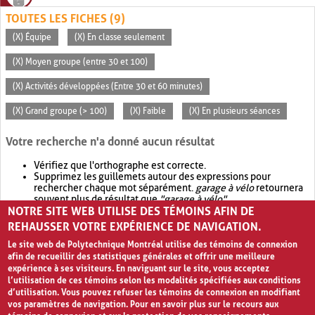
TOUTES LES FICHES (9)
(X) Équipe
(X) En classe seulement
(X) Moyen groupe (entre 30 et 100)
(X) Activités développées (Entre 30 et 60 minutes)
(X) Grand groupe (> 100)
(X) Faible
(X) En plusieurs séances
Votre recherche n'a donné aucun résultat
Vérifiez que l'orthographe est correcte.
Supprimez les guillemets autour des expressions pour
rechercher chaque mot séparément.
garage à vélo
retournera
souvent plus de résultat que
"garage à vélo"
.
NOTRE SITE WEB UTILISE DES TÉMOINS AFIN DE
Envisagez d'élargir votre recherche avec
OR
.
garage OR vélo
retournera souvent plus de résultat que
garage à vélo
.
REHAUSSER VOTRE EXPÉRIENCE DE NAVIGATION.
Le site web de Polytechnique Montréal utilise des témoins de connexion
afin de recueillir des statistiques générales et offrir une meilleure
expérience à ses visiteurs. En naviguant sur le site, vous acceptez
l’utilisation de ces témoins selon les modalités spécifiées aux conditions
d’utilisation. Vous pouvez refuser les témoins de connexion en modifiant
vos paramètres de navigation. Pour en savoir plus sur le recours aux