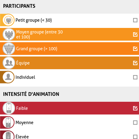
PARTICIPANTS
Petit groupe (< 30)
Moyen groupe (entre 30
et 100)
Grand groupe (> 100)
Équipe
Individuel
INTENSITÉ D'ANIMATION
Faible
Moyenne
Élevée