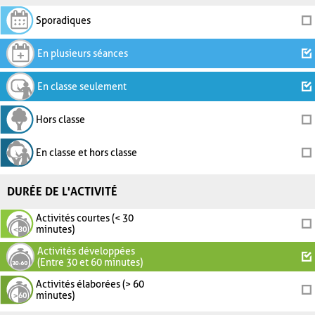
Sporadiques
En plusieurs séances
En classe seulement
Hors classe
En classe et hors classe
DURÉE DE L'ACTIVITÉ
Activités courtes (< 30
minutes)
Activités développées
(Entre 30 et 60 minutes)
Activités élaborées (> 60
minutes)