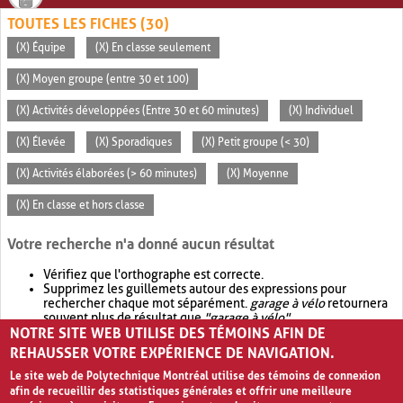
TOUTES LES FICHES (30)
(X) Équipe
(X) En classe seulement
(X) Moyen groupe (entre 30 et 100)
(X) Activités développées (Entre 30 et 60 minutes)
(X) Individuel
(X) Élevée
(X) Sporadiques
(X) Petit groupe (< 30)
(X) Activités élaborées (> 60 minutes)
(X) Moyenne
(X) En classe et hors classe
Votre recherche n'a donné aucun résultat
Vérifiez que l'orthographe est correcte.
Supprimez les guillemets autour des expressions pour
rechercher chaque mot séparément.
garage à vélo
retournera
souvent plus de résultat que
"garage à vélo"
.
NOTRE SITE WEB UTILISE DES TÉMOINS AFIN DE
Envisagez d'élargir votre recherche avec
OR
.
garage OR vélo
retournera souvent plus de résultat que
garage à vélo
.
REHAUSSER VOTRE EXPÉRIENCE DE NAVIGATION.
Le site web de Polytechnique Montréal utilise des témoins de connexion
afin de recueillir des statistiques générales et offrir une meilleure