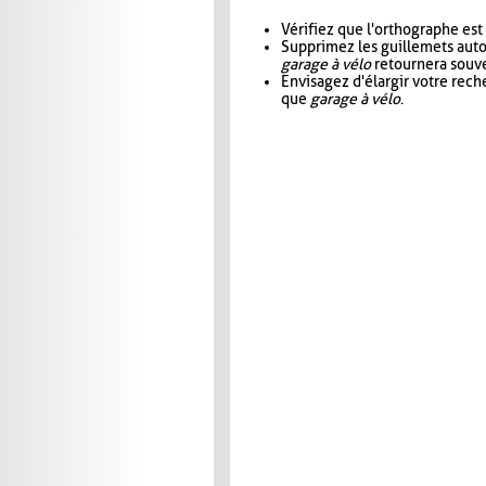
Vérifiez que l'orthographe est
Supprimez les guillemets aut
garage à vélo
retournera souve
Envisagez d'élargir votre rec
que
garage à vélo
.