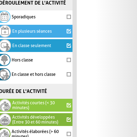
DÉROULEMENT DE L'ACTIVITÉ
Sporadiques
En plusieurs séances
En classe seulement
Hors classe
En classe et hors classe
DURÉE DE L'ACTIVITÉ
Activités courtes (< 30
minutes)
Activités développées
(Entre 30 et 60 minutes)
Activités élaborées (> 60
minutes)