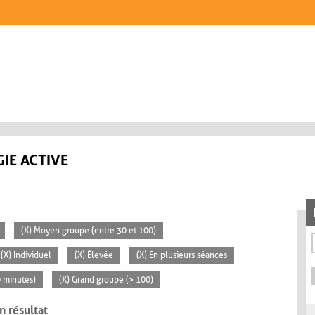
IE ACTIVE
(X) Moyen groupe (entre 30 et 100)
(X) Individuel
(X) Élevée
(X) En plusieurs séances
0 minutes)
(X) Grand groupe (> 100)
n résultat