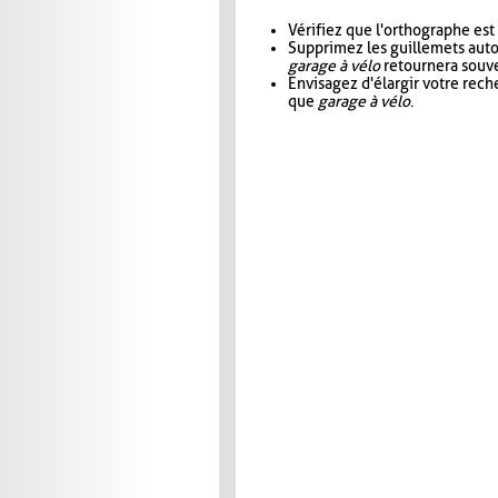
Vérifiez que l'orthographe est
Supprimez les guillemets aut
garage à vélo
retournera souve
Envisagez d'élargir votre rec
que
garage à vélo
.