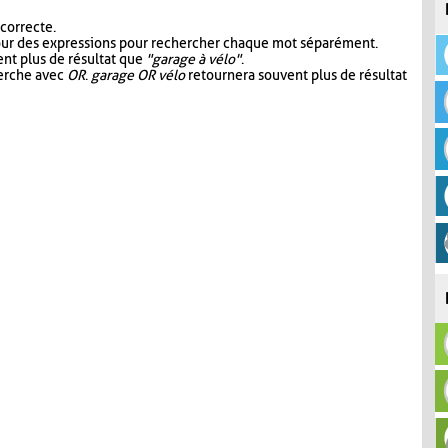
 correcte.
our des expressions pour rechercher chaque mot séparément.
nt plus de résultat que
"garage à vélo"
.
herche avec
OR
.
garage OR vélo
retournera souvent plus de résultat