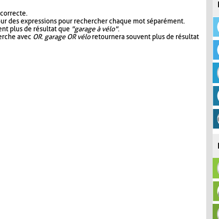
 correcte.
our des expressions pour rechercher chaque mot séparément.
nt plus de résultat que
"garage à vélo"
.
herche avec
OR
.
garage OR vélo
retournera souvent plus de résultat