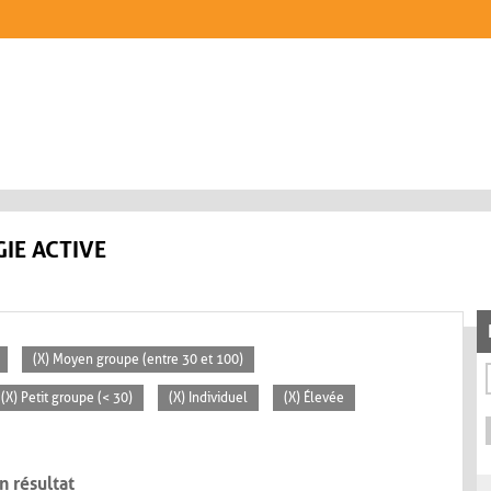
IE ACTIVE
(X) Moyen groupe (entre 30 et 100)
(X) Petit groupe (< 30)
(X) Individuel
(X) Élevée
n résultat