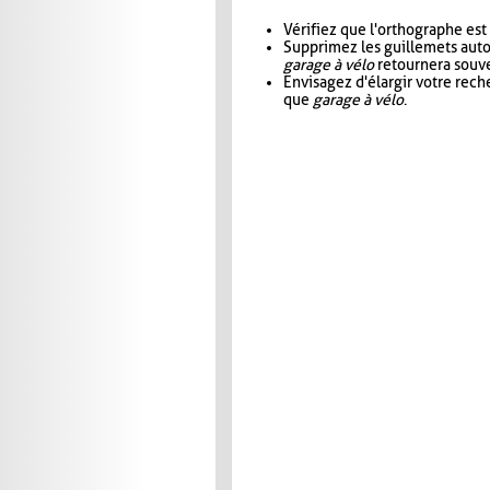
Vérifiez que l'orthographe est
Supprimez les guillemets aut
garage à vélo
retournera souve
Envisagez d'élargir votre rec
que
garage à vélo
.