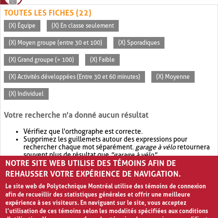
TOUTES LES FICHES (22)
(X) Équipe
(X) En classe seulement
(X) Moyen groupe (entre 30 et 100)
(X) Sporadiques
(X) Grand groupe (> 100)
(X) Faible
(X) Activités développées (Entre 30 et 60 minutes)
(X) Moyenne
(X) Individuel
Votre recherche n'a donné aucun résultat
Vérifiez que l'orthographe est correcte.
Supprimez les guillemets autour des expressions pour
rechercher chaque mot séparément.
garage à vélo
retournera
souvent plus de résultat que
"garage à vélo"
.
NOTRE SITE WEB UTILISE DES TÉMOINS AFIN DE
Envisagez d'élargir votre recherche avec
OR
.
garage OR vélo
retournera souvent plus de résultat que
garage à vélo
.
REHAUSSER VOTRE EXPÉRIENCE DE NAVIGATION.
Le site web de Polytechnique Montréal utilise des témoins de connexion
afin de recueillir des statistiques générales et offrir une meilleure
expérience à ses visiteurs. En naviguant sur le site, vous acceptez
l’utilisation de ces témoins selon les modalités spécifiées aux conditions