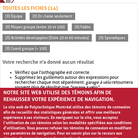
TOUTES LES FICHES (14)
(X) Équipe
(X) En classe seulement
(X) Moyen groupe (entre 30 et 100)
(X) Faible
(X) Activités développées (Entre 30 et 60 minutes)
(X) Sporadiques
(X) Grand groupe (> 100)
Votre recherche n'a donné aucun résultat
Vérifiez que l'orthographe est correcte.
Supprimez les guillemets autour des expressions pour
rechercher chaque mot séparément.
garage à vélo
retournera
souvent plus de résultat que
"garage à vélo"
.
NOTRE SITE WEB UTILISE DES TÉMOINS AFIN DE
Envisagez d'élargir votre recherche avec
OR
.
garage OR vélo
retournera souvent plus de résultat que
garage à vélo
.
REHAUSSER VOTRE EXPÉRIENCE DE NAVIGATION.
Le site web de Polytechnique Montréal utilise des témoins de connexion
afin de recueillir des statistiques générales et offrir une meilleure
expérience à ses visiteurs. En naviguant sur le site, vous acceptez
l’utilisation de ces témoins selon les modalités spécifiées aux conditions
d’utilisation. Vous pouvez refuser les témoins de connexion en modifiant
vos paramètres de navigation. Pour en savoir plus sur le recours aux