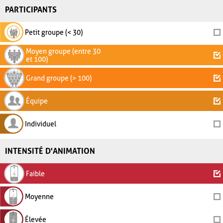
PARTICIPANTS
Petit groupe (< 30)
Moyen groupe (entre 30
et 100)
Grand groupe (> 100)
Équipe
Individuel
INTENSITÉ D'ANIMATION
Faible
Moyenne
Élevée