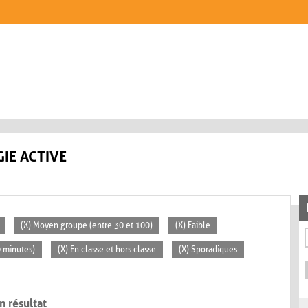
IE ACTIVE
(X) Moyen groupe (entre 30 et 100)
(X) Faible
0 minutes)
(X) En classe et hors classe
(X) Sporadiques
n résultat