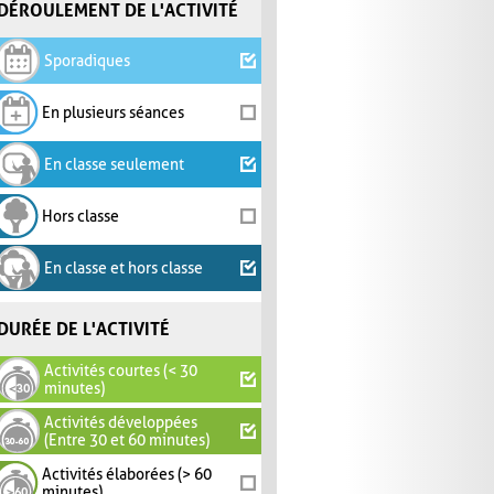
DÉROULEMENT DE L'ACTIVITÉ
Sporadiques
En plusieurs séances
En classe seulement
Hors classe
En classe et hors classe
DURÉE DE L'ACTIVITÉ
Activités courtes (< 30
minutes)
Activités développées
(Entre 30 et 60 minutes)
Activités élaborées (> 60
minutes)