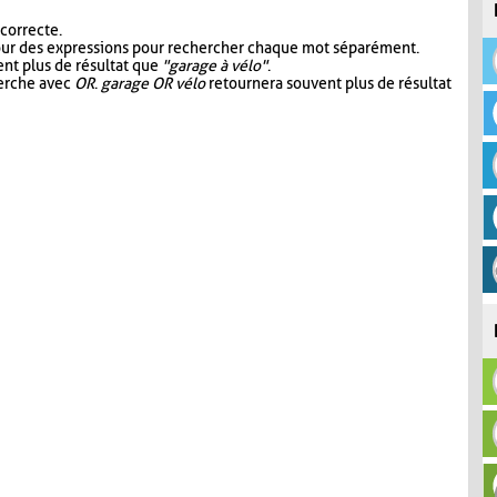
 correcte.
our des expressions pour rechercher chaque mot séparément.
nt plus de résultat que
"garage à vélo"
.
herche avec
OR
.
garage OR vélo
retournera souvent plus de résultat