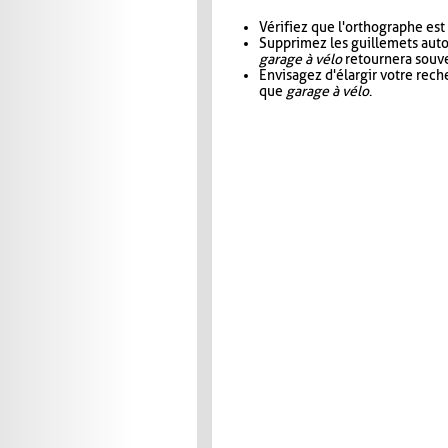
Vérifiez que l'orthographe est
Supprimez les guillemets aut
garage à vélo
retournera souve
Envisagez d'élargir votre rec
que
garage à vélo
.