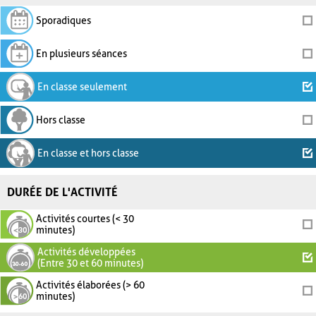
Sporadiques
En plusieurs séances
En classe seulement
Hors classe
En classe et hors classe
DURÉE DE L'ACTIVITÉ
Activités courtes (< 30
minutes)
Activités développées
(Entre 30 et 60 minutes)
Activités élaborées (> 60
minutes)