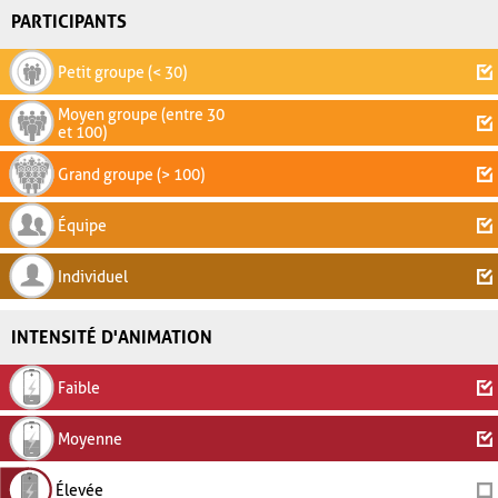
PARTICIPANTS
Petit groupe (< 30)
Moyen groupe (entre 30
et 100)
Grand groupe (> 100)
Équipe
Individuel
INTENSITÉ D'ANIMATION
Faible
Moyenne
Élevée