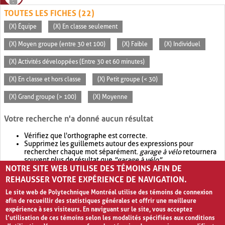
TOUTES LES FICHES (22)
(X) Équipe
(X) En classe seulement
(X) Moyen groupe (entre 30 et 100)
(X) Faible
(X) Individuel
(X) Activités développées (Entre 30 et 60 minutes)
(X) En classe et hors classe
(X) Petit groupe (< 30)
(X) Grand groupe (> 100)
(X) Moyenne
Votre recherche n'a donné aucun résultat
Vérifiez que l'orthographe est correcte.
Supprimez les guillemets autour des expressions pour
rechercher chaque mot séparément.
garage à vélo
retournera
souvent plus de résultat que
"garage à vélo"
.
NOTRE SITE WEB UTILISE DES TÉMOINS AFIN DE
Envisagez d'élargir votre recherche avec
OR
.
garage OR vélo
retournera souvent plus de résultat que
garage à vélo
.
REHAUSSER VOTRE EXPÉRIENCE DE NAVIGATION.
Le site web de Polytechnique Montréal utilise des témoins de connexion
afin de recueillir des statistiques générales et offrir une meilleure
expérience à ses visiteurs. En naviguant sur le site, vous acceptez
l’utilisation de ces témoins selon les modalités spécifiées aux conditions