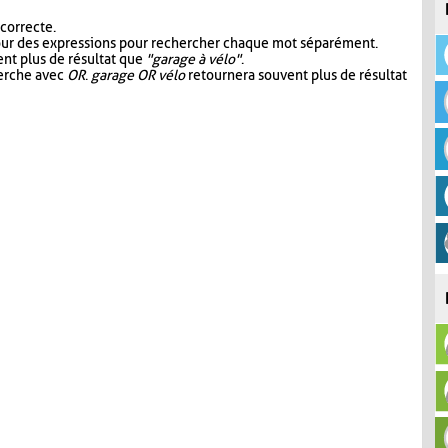
 correcte.
our des expressions pour rechercher chaque mot séparément.
nt plus de résultat que
"garage à vélo"
.
herche avec
OR
.
garage OR vélo
retournera souvent plus de résultat