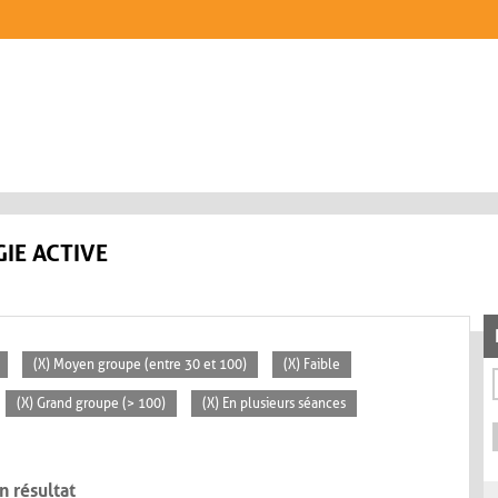
IE ACTIVE
(X) Moyen groupe (entre 30 et 100)
(X) Faible
(X) Grand groupe (> 100)
(X) En plusieurs séances
n résultat