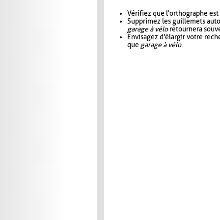
Vérifiez que l'orthographe est
Supprimez les guillemets aut
garage à vélo
retournera souve
Envisagez d'élargir votre rec
que
garage à vélo
.