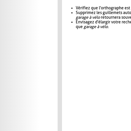
Vérifiez que l'orthographe est
Supprimez les guillemets aut
garage à vélo
retournera souve
Envisagez d'élargir votre rec
que
garage à vélo
.