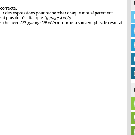
 correcte.
our des expressions pour rechercher chaque mot séparément.
nt plus de résultat que
"garage à vélo"
.
herche avec
OR
.
garage OR vélo
retournera souvent plus de résultat