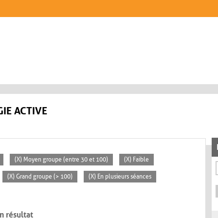
IE ACTIVE
(X) Moyen groupe (entre 30 et 100)
(X) Faible
(X) Grand groupe (> 100)
(X) En plusieurs séances
n résultat