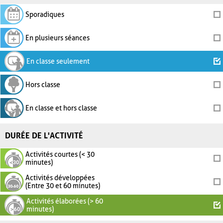
Sporadiques
En plusieurs séances
En classe seulement
Hors classe
En classe et hors classe
DURÉE DE L'ACTIVITÉ
Activités courtes (< 30
minutes)
Activités développées
(Entre 30 et 60 minutes)
Activités élaborées (> 60
minutes)