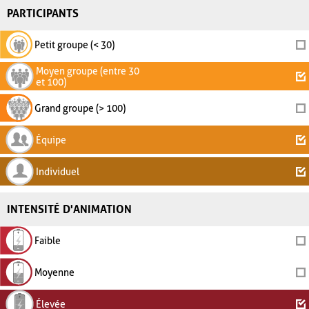
PARTICIPANTS
Petit groupe (< 30)
Moyen groupe (entre 30
et 100)
Grand groupe (> 100)
Équipe
Individuel
INTENSITÉ D'ANIMATION
Faible
Moyenne
Élevée