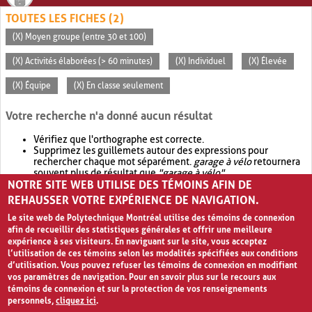
TOUTES LES FICHES (2)
(X) Moyen groupe (entre 30 et 100)
(X) Activités élaborées (> 60 minutes)
(X) Individuel
(X) Élevée
(X) Équipe
(X) En classe seulement
Votre recherche n'a donné aucun résultat
Vérifiez que l'orthographe est correcte.
Supprimez les guillemets autour des expressions pour
rechercher chaque mot séparément.
garage à vélo
retournera
souvent plus de résultat que
"garage à vélo"
.
NOTRE SITE WEB UTILISE DES TÉMOINS AFIN DE
Envisagez d'élargir votre recherche avec
OR
.
garage OR vélo
retournera souvent plus de résultat que
garage à vélo
.
REHAUSSER VOTRE EXPÉRIENCE DE NAVIGATION.
Le site web de Polytechnique Montréal utilise des témoins de connexion
afin de recueillir des statistiques générales et offrir une meilleure
expérience à ses visiteurs. En naviguant sur le site, vous acceptez
l’utilisation de ces témoins selon les modalités spécifiées aux conditions
d’utilisation. Vous pouvez refuser les témoins de connexion en modifiant
vos paramètres de navigation. Pour en savoir plus sur le recours aux
témoins de connexion et sur la protection de vos renseignements
personnels,
cliquez ici
.
Avis de confidentialité et conditions d’utilisation