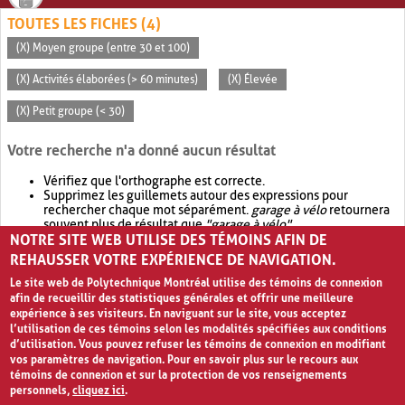
TOUTES LES FICHES (4)
(X) Moyen groupe (entre 30 et 100)
(X) Activités élaborées (> 60 minutes)
(X) Élevée
(X) Petit groupe (< 30)
Votre recherche n'a donné aucun résultat
Vérifiez que l'orthographe est correcte.
Supprimez les guillemets autour des expressions pour
rechercher chaque mot séparément.
garage à vélo
retournera
souvent plus de résultat que
"garage à vélo"
.
NOTRE SITE WEB UTILISE DES TÉMOINS AFIN DE
Envisagez d'élargir votre recherche avec
OR
.
garage OR vélo
retournera souvent plus de résultat que
garage à vélo
.
REHAUSSER VOTRE EXPÉRIENCE DE NAVIGATION.
Le site web de Polytechnique Montréal utilise des témoins de connexion
afin de recueillir des statistiques générales et offrir une meilleure
expérience à ses visiteurs. En naviguant sur le site, vous acceptez
l’utilisation de ces témoins selon les modalités spécifiées aux conditions
d’utilisation. Vous pouvez refuser les témoins de connexion en modifiant
vos paramètres de navigation. Pour en savoir plus sur le recours aux
témoins de connexion et sur la protection de vos renseignements
personnels,
cliquez ici
.
Avis de confidentialité et conditions d’utilisation