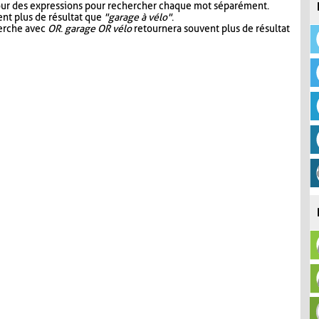
our des expressions pour rechercher chaque mot séparément.
nt plus de résultat que
"garage à vélo"
.
herche avec
OR
.
garage OR vélo
retournera souvent plus de résultat