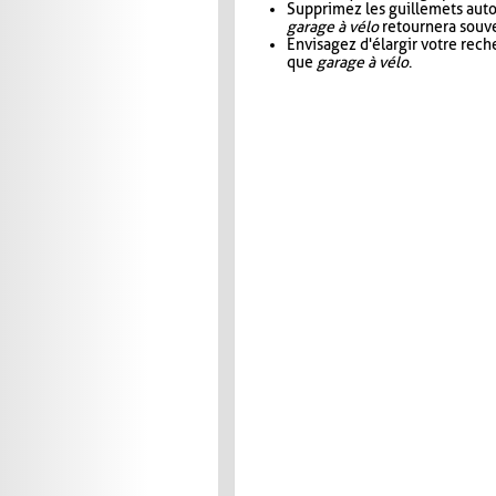
Supprimez les guillemets aut
garage à vélo
retournera souve
Envisagez d'élargir votre rec
que
garage à vélo
.