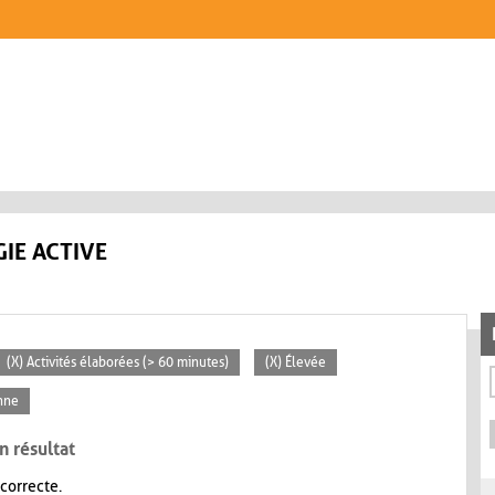
IE ACTIVE
(X) Activités élaborées (> 60 minutes)
(X) Élevée
nne
n résultat
 correcte.