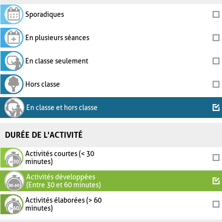
Sporadiques
En plusieurs séances
En classe seulement
Hors classe
En classe et hors classe
DURÉE DE L'ACTIVITÉ
Activités courtes (< 30
minutes)
Activités développées
(Entre 30 et 60 minutes)
Activités élaborées (> 60
minutes)