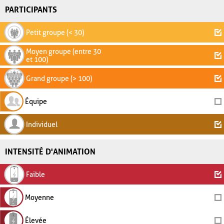
PARTICIPANTS
Petit groupe (< 30)
Moyen groupe (entre 30
et 100)
Grand groupe (> 100)
Équipe
Individuel
INTENSITÉ D'ANIMATION
Faible
Moyenne
Élevée