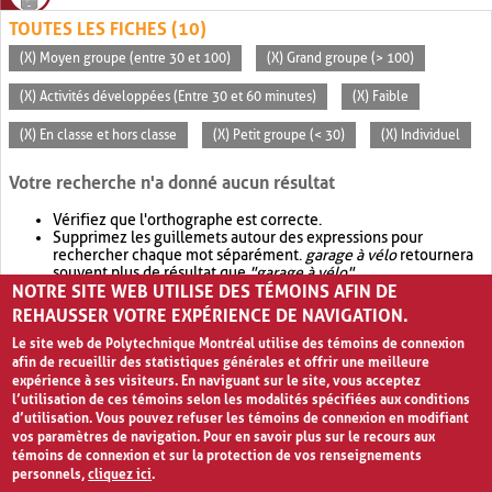
TOUTES LES FICHES (10)
(X) Moyen groupe (entre 30 et 100)
(X) Grand groupe (> 100)
(X) Activités développées (Entre 30 et 60 minutes)
(X) Faible
(X) En classe et hors classe
(X) Petit groupe (< 30)
(X) Individuel
Votre recherche n'a donné aucun résultat
Vérifiez que l'orthographe est correcte.
Supprimez les guillemets autour des expressions pour
rechercher chaque mot séparément.
garage à vélo
retournera
souvent plus de résultat que
"garage à vélo"
.
NOTRE SITE WEB UTILISE DES TÉMOINS AFIN DE
Envisagez d'élargir votre recherche avec
OR
.
garage OR vélo
retournera souvent plus de résultat que
garage à vélo
.
REHAUSSER VOTRE EXPÉRIENCE DE NAVIGATION.
Le site web de Polytechnique Montréal utilise des témoins de connexion
afin de recueillir des statistiques générales et offrir une meilleure
expérience à ses visiteurs. En naviguant sur le site, vous acceptez
l’utilisation de ces témoins selon les modalités spécifiées aux conditions
d’utilisation. Vous pouvez refuser les témoins de connexion en modifiant
vos paramètres de navigation. Pour en savoir plus sur le recours aux
témoins de connexion et sur la protection de vos renseignements
personnels,
cliquez ici
.
Avis de confidentialité et conditions d’utilisation