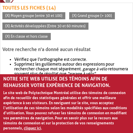
TOUTES LES FICHES (14)
(X) Moyen groupe (entre 30 et 100)
(X) Grand groupe (> 100)
(X) Activités développées (Entre 30 et 60 minutes)
(X) En classe et hors classe
Votre recherche n'a donné aucun résultat
Vérifiez que l'orthographe est correcte.
Supprimez les guillemets autour des expressions pour
rechercher chaque mot séparément.
garage à vélo
retournera
souvent plus de résultat que
"garage à vélo"
.
NOTRE SITE WEB UTILISE DES TÉMOINS AFIN DE
Envisagez d'élargir votre recherche avec
OR
.
garage OR vélo
retournera souvent plus de résultat que
garage à vélo
.
REHAUSSER VOTRE EXPÉRIENCE DE NAVIGATION.
Le site web de Polytechnique Montréal utilise des témoins de connexion
afin de recueillir des statistiques générales et offrir une meilleure
expérience à ses visiteurs. En naviguant sur le site, vous acceptez
l’utilisation de ces témoins selon les modalités spécifiées aux conditions
d’utilisation. Vous pouvez refuser les témoins de connexion en modifiant
vos paramètres de navigation. Pour en savoir plus sur le recours aux
témoins de connexion et sur la protection de vos renseignements
personnels,
cliquez ici
.
Avis de confidentialité et conditions d’utilisation