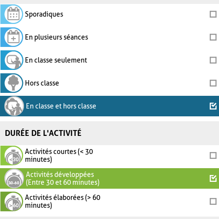
Sporadiques
En plusieurs séances
En classe seulement
Hors classe
En classe et hors classe
DURÉE DE L'ACTIVITÉ
Activités courtes (< 30
minutes)
Activités développées
(Entre 30 et 60 minutes)
Activités élaborées (> 60
minutes)