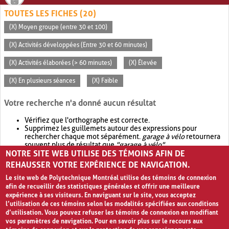
TOUTES LES FICHES (20)
(X) Moyen groupe (entre 30 et 100)
(X) Activités développées (Entre 30 et 60 minutes)
(X) Activités élaborées (> 60 minutes)
(X) Élevée
(X) En plusieurs séances
(X) Faible
Votre recherche n'a donné aucun résultat
Vérifiez que l'orthographe est correcte.
Supprimez les guillemets autour des expressions pour
rechercher chaque mot séparément.
garage à vélo
retournera
souvent plus de résultat que
"garage à vélo"
.
NOTRE SITE WEB UTILISE DES TÉMOINS AFIN DE
Envisagez d'élargir votre recherche avec
OR
.
garage OR vélo
retournera souvent plus de résultat que
garage à vélo
.
REHAUSSER VOTRE EXPÉRIENCE DE NAVIGATION.
Le site web de Polytechnique Montréal utilise des témoins de connexion
afin de recueillir des statistiques générales et offrir une meilleure
expérience à ses visiteurs. En naviguant sur le site, vous acceptez
l’utilisation de ces témoins selon les modalités spécifiées aux conditions
d’utilisation. Vous pouvez refuser les témoins de connexion en modifiant
vos paramètres de navigation. Pour en savoir plus sur le recours aux