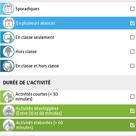
Sporadiques
En plusieurs séances
En classe seulement
Hors classe
En classe et hors classe
DURÉE DE L'ACTIVITÉ
Activités courtes (< 30
minutes)
Activités développées
(Entre 30 et 60 minutes)
Activités élaborées (> 60
minutes)