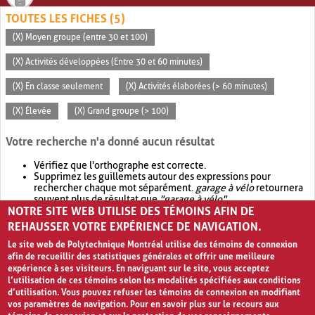
TOUTES LES FICHES (5)
(X) Moyen groupe (entre 30 et 100)
(X) Activités développées (Entre 30 et 60 minutes)
(X) En classe seulement
(X) Activités élaborées (> 60 minutes)
(X) Élevée
(X) Grand groupe (> 100)
Votre recherche n'a donné aucun résultat
Vérifiez que l'orthographe est correcte.
Supprimez les guillemets autour des expressions pour
rechercher chaque mot séparément.
garage à vélo
retournera
souvent plus de résultat que
"garage à vélo"
.
NOTRE SITE WEB UTILISE DES TÉMOINS AFIN DE
Envisagez d'élargir votre recherche avec
OR
.
garage OR vélo
retournera souvent plus de résultat que
garage à vélo
.
REHAUSSER VOTRE EXPÉRIENCE DE NAVIGATION.
Le site web de Polytechnique Montréal utilise des témoins de connexion
afin de recueillir des statistiques générales et offrir une meilleure
expérience à ses visiteurs. En naviguant sur le site, vous acceptez
l’utilisation de ces témoins selon les modalités spécifiées aux conditions
d’utilisation. Vous pouvez refuser les témoins de connexion en modifiant
vos paramètres de navigation. Pour en savoir plus sur le recours aux