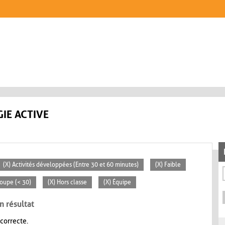
IE ACTIVE
(X) Activités développées (Entre 30 et 60 minutes)
(X) Faible
roupe (< 30)
(X) Hors classe
(X) Équipe
n résultat
 correcte.