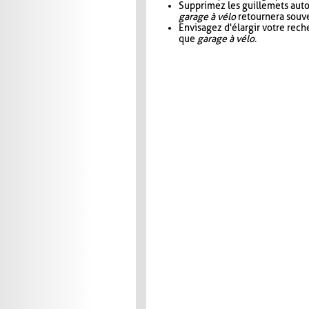
Supprimez les guillemets aut
garage à vélo
retournera souve
Envisagez d'élargir votre rec
que
garage à vélo
.