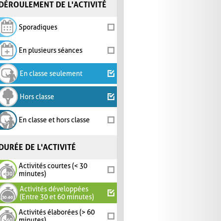
DÉROULEMENT DE L'ACTIVITÉ
Sporadiques
En plusieurs séances
En classe seulement
Hors classe
En classe et hors classe
DURÉE DE L'ACTIVITÉ
Activités courtes (< 30
minutes)
Activités développées
(Entre 30 et 60 minutes)
Activités élaborées (> 60
minutes)