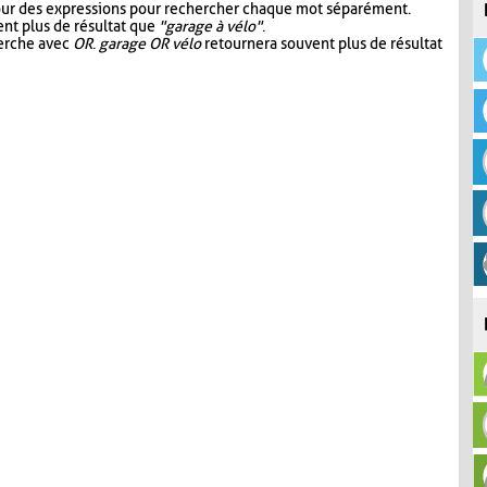
our des expressions pour rechercher chaque mot séparément.
nt plus de résultat que
"garage à vélo"
.
herche avec
OR
.
garage OR vélo
retournera souvent plus de résultat