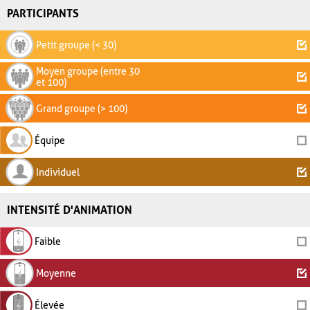
PARTICIPANTS
Petit groupe (< 30)
Moyen groupe (entre 30
et 100)
Grand groupe (> 100)
Équipe
Individuel
INTENSITÉ D'ANIMATION
Faible
Moyenne
Élevée