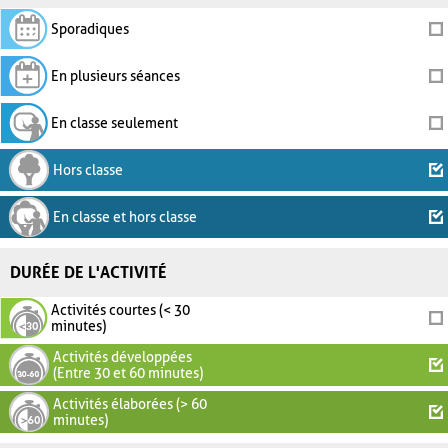
Sporadiques
En plusieurs séances
En classe seulement
Hors classe
En classe et hors classe
DURÉE DE L'ACTIVITÉ
Activités courtes (< 30
minutes)
Activités développées
(Entre 30 et 60 minutes)
Activités élaborées (> 60
minutes)