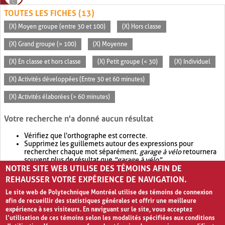
TOUTES LES FICHES (13)
(X) Moyen groupe (entre 30 et 100)
(X) Hors classe
(X) Grand groupe (> 100)
(X) Moyenne
(X) En classe et hors classe
(X) Petit groupe (< 30)
(X) Individuel
(X) Activités développées (Entre 30 et 60 minutes)
(X) Activités élaborées (> 60 minutes)
Votre recherche n'a donné aucun résultat
Vérifiez que l'orthographe est correcte.
Supprimez les guillemets autour des expressions pour
rechercher chaque mot séparément.
garage à vélo
retournera
souvent plus de résultat que
"garage à vélo"
.
NOTRE SITE WEB UTILISE DES TÉMOINS AFIN DE
Envisagez d'élargir votre recherche avec
OR
.
garage OR vélo
retournera souvent plus de résultat que
garage à vélo
.
REHAUSSER VOTRE EXPÉRIENCE DE NAVIGATION.
Le site web de Polytechnique Montréal utilise des témoins de connexion
afin de recueillir des statistiques générales et offrir une meilleure
expérience à ses visiteurs. En naviguant sur le site, vous acceptez
l’utilisation de ces témoins selon les modalités spécifiées aux conditions