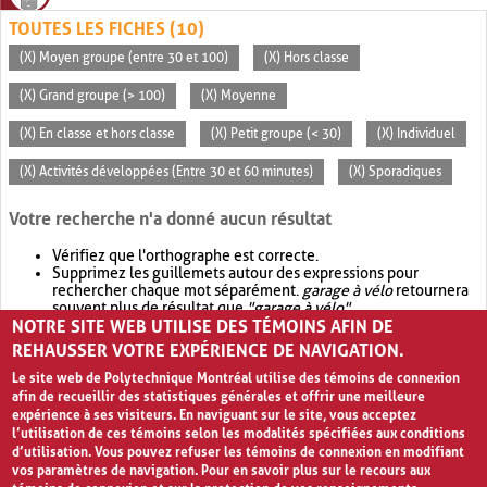
TOUTES LES FICHES (10)
(X) Moyen groupe (entre 30 et 100)
(X) Hors classe
(X) Grand groupe (> 100)
(X) Moyenne
(X) En classe et hors classe
(X) Petit groupe (< 30)
(X) Individuel
(X) Activités développées (Entre 30 et 60 minutes)
(X) Sporadiques
Votre recherche n'a donné aucun résultat
Vérifiez que l'orthographe est correcte.
Supprimez les guillemets autour des expressions pour
rechercher chaque mot séparément.
garage à vélo
retournera
souvent plus de résultat que
"garage à vélo"
.
NOTRE SITE WEB UTILISE DES TÉMOINS AFIN DE
Envisagez d'élargir votre recherche avec
OR
.
garage OR vélo
retournera souvent plus de résultat que
garage à vélo
.
REHAUSSER VOTRE EXPÉRIENCE DE NAVIGATION.
Le site web de Polytechnique Montréal utilise des témoins de connexion
afin de recueillir des statistiques générales et offrir une meilleure
expérience à ses visiteurs. En naviguant sur le site, vous acceptez
l’utilisation de ces témoins selon les modalités spécifiées aux conditions
d’utilisation. Vous pouvez refuser les témoins de connexion en modifiant
vos paramètres de navigation. Pour en savoir plus sur le recours aux