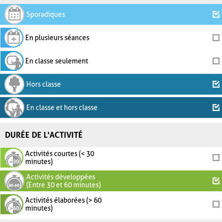
Sporadiques
En plusieurs séances
En classe seulement
Hors classe
En classe et hors classe
DURÉE DE L'ACTIVITÉ
Activités courtes (< 30
minutes)
Activités développées
(Entre 30 et 60 minutes)
Activités élaborées (> 60
minutes)