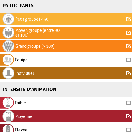
PARTICIPANTS
Petit groupe (< 30)
Moyen groupe (entre 30
et 100)
Grand groupe (> 100)
Équipe
Individuel
INTENSITÉ D'ANIMATION
Faible
Moyenne
Élevée