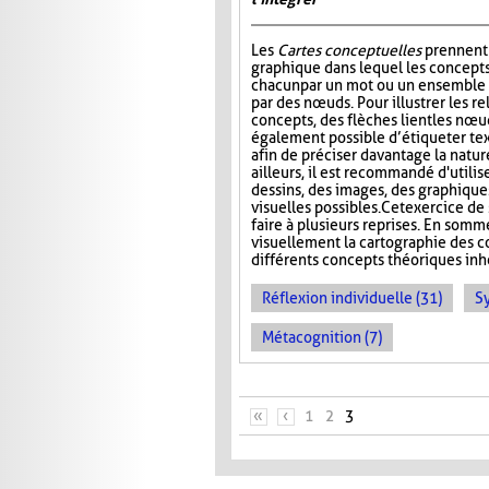
Les
Cartes conceptuelles
prennent 
graphique dans lequel les concepts
chacun par un mot ou un ensemble 
par des nœuds. Pour illustrer les re
concepts, des flèches lient les nœud
également possible d’étiqueter te
afin de préciser davantage la nature
ailleurs, il est recommandé d'utilis
dessins, des images, des graphiques
visuelles possibles. Cet exercice de 
faire à plusieurs reprises. En somm
visuellement la cartographie des co
différents concepts théoriques inhé
Réflexion individuelle (31)
S
Métacognition (7)
PAGES
«
‹
1
2
3