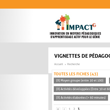
Aller au contenu principal
VIGNETTES DE PÉDAGOG
Accueil
Recherche
TOUTES LES FICHES (43)
(X) Moyen groupe (entre 30 et 100)
(X) Activités développées (Entre 30 et 6
(X) Activités élaborées (> 60 minutes)
PAGES
«
‹
1
2
3