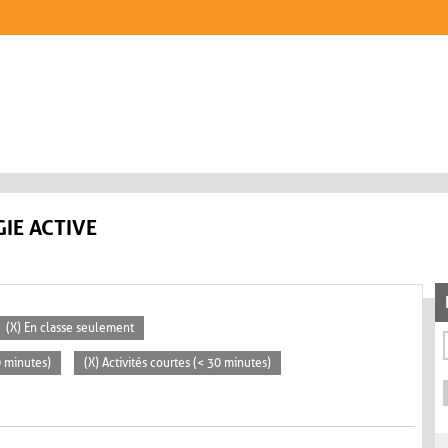
IE ACTIVE
(X) En classe seulement
0 minutes)
(X) Activités courtes (< 30 minutes)