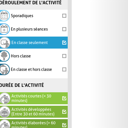
DÉROULEMENT DE L'ACTIVITÉ
Sporadiques
En plusieurs séances
En classe seulement
Hors classe
En classe et hors classe
DURÉE DE L'ACTIVITÉ
Activités courtes (< 30
minutes)
Activités développées
(Entre 30 et 60 minutes)
Activités élaborées (> 60
minutes)