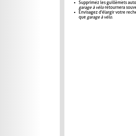
Supprimez les guillemets aut
garage à vélo
retournera souve
Envisagez d'élargir votre rec
que
garage à vélo
.