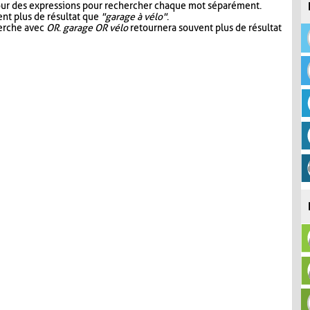
our des expressions pour rechercher chaque mot séparément.
nt plus de résultat que
"garage à vélo"
.
herche avec
OR
.
garage OR vélo
retournera souvent plus de résultat