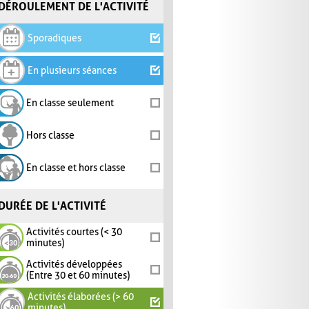
DÉROULEMENT DE L'ACTIVITÉ
Sporadiques
En plusieurs séances
En classe seulement
Hors classe
En classe et hors classe
DURÉE DE L'ACTIVITÉ
Activités courtes (< 30
minutes)
Activités développées
(Entre 30 et 60 minutes)
Activités élaborées (> 60
minutes)