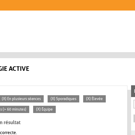
IE ACTIVE
(X) En plusieurs séances
(X) Sporadiques
(X) Élevée
es (> 60 minutes)
(X) Équipe
n résultat
 correcte.