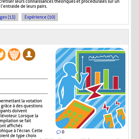
crétiser leurs connaissances théoriques et procédurales sur un
l’entraide de leurs pairs.
ges (13)
Expérience (10)
permettant la votation
 grâce à des questions
ipants doivent
lévoteur. Lorsque la
mpilation se fait
ont affichés
ique à l'écran. Cette
0
oient de type choix