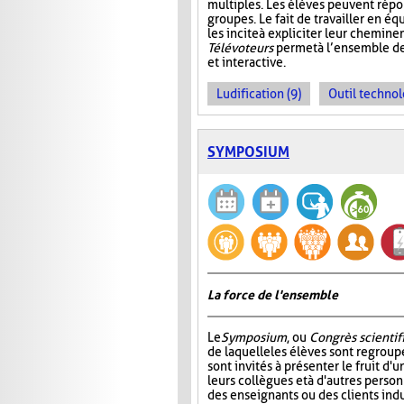
multiples. Les élèves peuvent répo
groupes. Le fait de travailler en éq
les incite à expliciter leur chemin
Télévoteurs
permet à l’ensemble de
et interactive.
Ludification (9)
Outil technol
SYMPOSIUM
La force de l'ensemble
Le
Symposium
, ou
Congrès scientif
de laquelle les élèves sont regroup
sont invités à présenter le fruit d'u
leurs collègues et à d'autres pers
des enseignants ou des clients indu