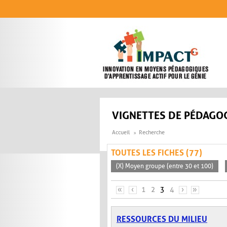
Aller au contenu principal
VIGNETTES DE PÉDAGOG
Accueil
Recherche
TOUTES LES FICHES (77)
(X) Moyen groupe (entre 30 et 100)
PAGES
«
‹
1
2
3
4
›
»
RESSOURCES DU MILIEU