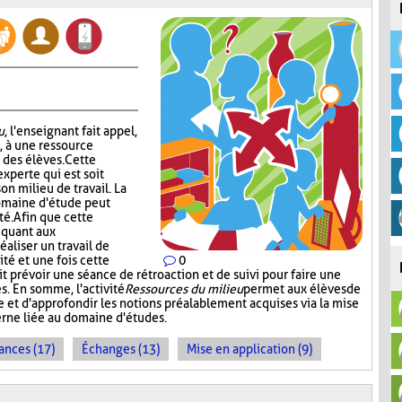
u
, l'enseignant fait appel,
, à une ressource
des élèves. Cette
xperte qui est soit
son milieu de travail. La
domaine d'étude peut
té. Afin que cette
 quant aux
éaliser un travail de
ité et une fois cette
0
t prévoir une séance de rétroaction et de suivi pour faire une
s. En somme, l'activité
Ressources du milieu
permet aux élèves de
e et d'approfondir les notions préalablement acquises via la mise
erne liée au domaine d'études.
ances (17)
Échanges (13)
Mise en application (9)