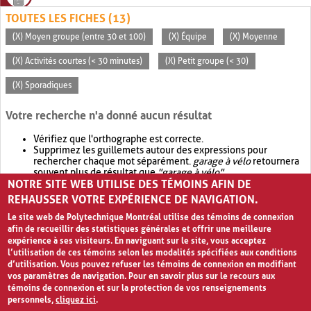
TOUTES LES FICHES (13)
(X) Moyen groupe (entre 30 et 100)
(X) Équipe
(X) Moyenne
(X) Activités courtes (< 30 minutes)
(X) Petit groupe (< 30)
(X) Sporadiques
Votre recherche n'a donné aucun résultat
Vérifiez que l'orthographe est correcte.
Supprimez les guillemets autour des expressions pour
rechercher chaque mot séparément.
garage à vélo
retournera
souvent plus de résultat que
"garage à vélo"
.
NOTRE SITE WEB UTILISE DES TÉMOINS AFIN DE
Envisagez d'élargir votre recherche avec
OR
.
garage OR vélo
retournera souvent plus de résultat que
garage à vélo
.
REHAUSSER VOTRE EXPÉRIENCE DE NAVIGATION.
Le site web de Polytechnique Montréal utilise des témoins de connexion
afin de recueillir des statistiques générales et offrir une meilleure
expérience à ses visiteurs. En naviguant sur le site, vous acceptez
l’utilisation de ces témoins selon les modalités spécifiées aux conditions
d’utilisation. Vous pouvez refuser les témoins de connexion en modifiant
vos paramètres de navigation. Pour en savoir plus sur le recours aux
témoins de connexion et sur la protection de vos renseignements
personnels,
cliquez ici
.
Avis de confidentialité et conditions d’utilisation