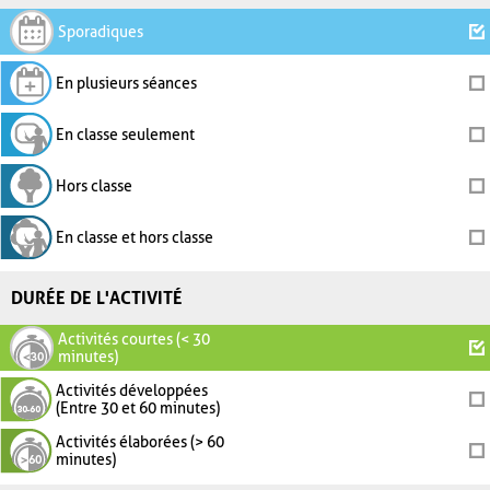
Sporadiques
En plusieurs séances
En classe seulement
Hors classe
En classe et hors classe
DURÉE DE L'ACTIVITÉ
Activités courtes (< 30
minutes)
Activités développées
(Entre 30 et 60 minutes)
Activités élaborées (> 60
minutes)