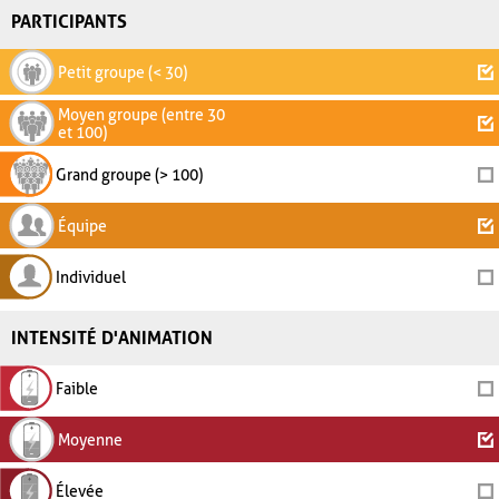
PARTICIPANTS
Petit groupe (< 30)
Moyen groupe (entre 30
et 100)
Grand groupe (> 100)
Équipe
Individuel
INTENSITÉ D'ANIMATION
Faible
Moyenne
Élevée