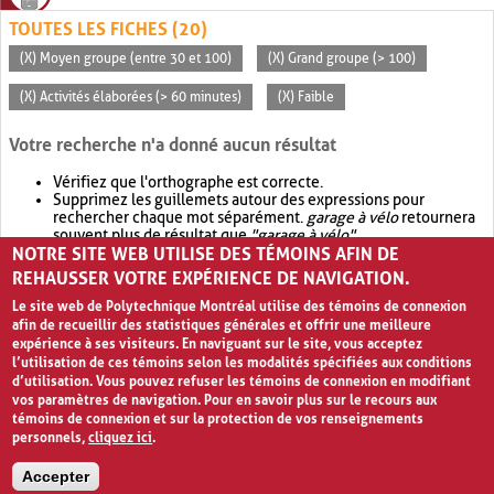
TOUTES LES FICHES (20)
(X) Moyen groupe (entre 30 et 100)
(X) Grand groupe (> 100)
(X) Activités élaborées (> 60 minutes)
(X) Faible
Votre recherche n'a donné aucun résultat
Vérifiez que l'orthographe est correcte.
Supprimez les guillemets autour des expressions pour
rechercher chaque mot séparément.
garage à vélo
retournera
souvent plus de résultat que
"garage à vélo"
.
NOTRE SITE WEB UTILISE DES TÉMOINS AFIN DE
Envisagez d'élargir votre recherche avec
OR
.
garage OR vélo
retournera souvent plus de résultat que
garage à vélo
.
REHAUSSER VOTRE EXPÉRIENCE DE NAVIGATION.
Le site web de Polytechnique Montréal utilise des témoins de connexion
afin de recueillir des statistiques générales et offrir une meilleure
expérience à ses visiteurs. En naviguant sur le site, vous acceptez
l’utilisation de ces témoins selon les modalités spécifiées aux conditions
d’utilisation. Vous pouvez refuser les témoins de connexion en modifiant
vos paramètres de navigation. Pour en savoir plus sur le recours aux
témoins de connexion et sur la protection de vos renseignements
personnels,
cliquez ici
.
Avis de confidentialité et conditions d’utilisation
Accepter