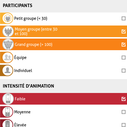
PARTICIPANTS
Petit groupe (< 30)
Moyen groupe (entre 30
et 100)
Grand groupe (> 100)
Équipe
Individuel
INTENSITÉ D'ANIMATION
Faible
Moyenne
Élevée