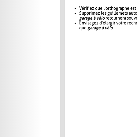
Vérifiez que l'orthographe est
Supprimez les guillemets aut
garage à vélo
retournera souve
Envisagez d'élargir votre rec
que
garage à vélo
.