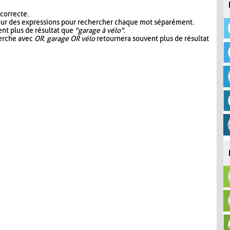
 correcte.
our des expressions pour rechercher chaque mot séparément.
nt plus de résultat que
"garage à vélo"
.
herche avec
OR
.
garage OR vélo
retournera souvent plus de résultat