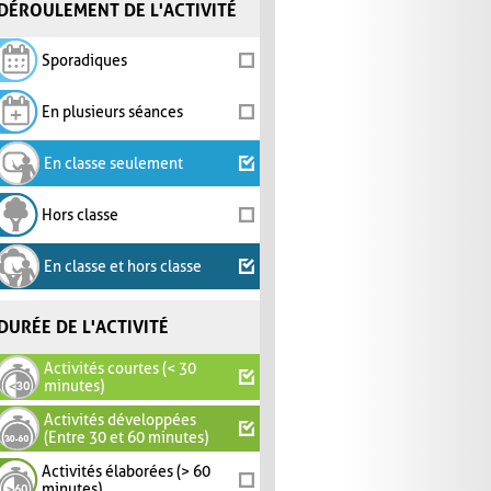
DÉROULEMENT DE L'ACTIVITÉ
Sporadiques
En plusieurs séances
En classe seulement
Hors classe
En classe et hors classe
DURÉE DE L'ACTIVITÉ
Activités courtes (< 30
minutes)
Activités développées
(Entre 30 et 60 minutes)
Activités élaborées (> 60
minutes)