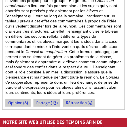
d’éventuels projets pour le groupe. En général, le C
onseil de
coopération
a lieu une fois par semaine et les sujets qui y sont
abordés sont
précisés préalablement par les élèves et
l’enseignant qui, tout au long de la semaine, inscrivent sur un
tableau prévu à cet effet des commentaires à propos de l’idée
qu’ils veulent discuter lors de la réunion. Ces commentaires sont
d’ailleurs très structurés. En effet, l’enseignant divise le tableau
en différentes sections reflétant différents types de
commentaires et les élèves marquent leurs idées dans la case
correspondant le mieux à l’intervention qu’ils désirent effectuer
pendant le
Conseil de coopération
. Cette formule pédagogique
permet non seulement de gérer les problèmes de la classe,
mais également d’apprendre aux élèves comment communiquer
et résoudre des conflits dans le respect d’autrui. L’enseignant,
dont le rôle consiste à animer la discussion, s’assure que la
bienséance est maintenue pendant toute la réunion. Le
Conseil
de coopération
représente donc un lieu d’échange, de prise de
parole et d’expression pour les élèves afin qu’ils fassent valoir
leurs sentiments, leurs idées et leurs préférences.
Opinion (8)
Partage (13)
Rétroaction (4)
PAGES
NOTRE SITE WEB UTILISE DES TÉMOINS AFIN DE
«
‹
1
2
3