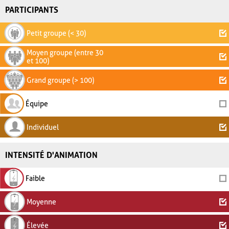
PARTICIPANTS
Petit groupe (< 30)
Moyen groupe (entre 30
et 100)
Grand groupe (> 100)
Équipe
Individuel
INTENSITÉ D'ANIMATION
Faible
Moyenne
Élevée