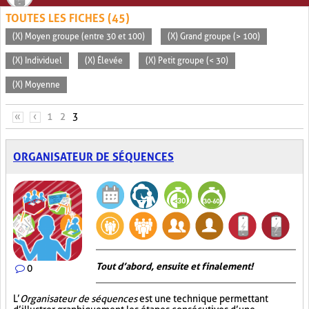
TOUTES LES FICHES (45)
(X) Moyen groupe (entre 30 et 100)
(X) Grand groupe (> 100)
(X) Individuel
(X) Élevée
(X) Petit groupe (< 30)
(X) Moyenne
PAGES
«
‹
1
2
3
ORGANISATEUR DE SÉQUENCES
Tout d’abord, ensuite et finalement!
0
L’
Organisateur de séquences
est une technique permettant