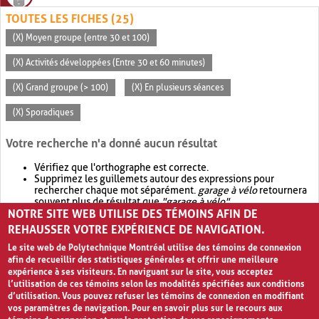
TOUTES LES FICHES (25)
(X) Moyen groupe (entre 30 et 100)
(X) Activités développées (Entre 30 et 60 minutes)
(X) Grand groupe (> 100)
(X) En plusieurs séances
(X) Sporadiques
Votre recherche n'a donné aucun résultat
Vérifiez que l'orthographe est correcte.
Supprimez les guillemets autour des expressions pour
rechercher chaque mot séparément.
garage à vélo
retournera
souvent plus de résultat que
"garage à vélo"
.
NOTRE SITE WEB UTILISE DES TÉMOINS AFIN DE
Envisagez d'élargir votre recherche avec
OR
.
garage OR vélo
retournera souvent plus de résultat que
garage à vélo
.
REHAUSSER VOTRE EXPÉRIENCE DE NAVIGATION.
Le site web de Polytechnique Montréal utilise des témoins de connexion
afin de recueillir des statistiques générales et offrir une meilleure
expérience à ses visiteurs. En naviguant sur le site, vous acceptez
l’utilisation de ces témoins selon les modalités spécifiées aux conditions
d’utilisation. Vous pouvez refuser les témoins de connexion en modifiant
vos paramètres de navigation. Pour en savoir plus sur le recours aux