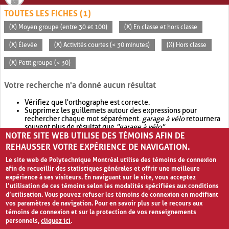
TOUTES LES FICHES (1)
(X) Moyen groupe (entre 30 et 100)
(X) En classe et hors classe
(X) Élevée
(X) Activités courtes (< 30 minutes)
(X) Hors classe
(X) Petit groupe (< 30)
Votre recherche n'a donné aucun résultat
Vérifiez que l'orthographe est correcte.
Supprimez les guillemets autour des expressions pour
rechercher chaque mot séparément.
garage à vélo
retournera
souvent plus de résultat que
"garage à vélo"
.
NOTRE SITE WEB UTILISE DES TÉMOINS AFIN DE
Envisagez d'élargir votre recherche avec
OR
.
garage OR vélo
retournera souvent plus de résultat que
garage à vélo
.
REHAUSSER VOTRE EXPÉRIENCE DE NAVIGATION.
Le site web de Polytechnique Montréal utilise des témoins de connexion
afin de recueillir des statistiques générales et offrir une meilleure
expérience à ses visiteurs. En naviguant sur le site, vous acceptez
l’utilisation de ces témoins selon les modalités spécifiées aux conditions
d’utilisation. Vous pouvez refuser les témoins de connexion en modifiant
vos paramètres de navigation. Pour en savoir plus sur le recours aux
témoins de connexion et sur la protection de vos renseignements
personnels,
cliquez ici
.
Avis de confidentialité et conditions d’utilisation