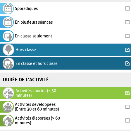
Sporadiques
En plusieurs séances
En classe seulement
Hors classe
En classe et hors classe
DURÉE DE L'ACTIVITÉ
Activités courtes (< 30
minutes)
Activités développées
(Entre 30 et 60 minutes)
Activités élaborées (> 60
minutes)