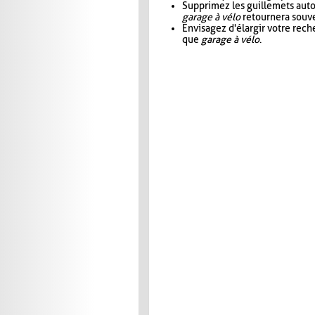
Supprimez les guillemets aut
garage à vélo
retournera souve
Envisagez d'élargir votre rec
que
garage à vélo
.