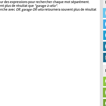
our des expressions pour rechercher chaque mot séparément.
nt plus de résultat que
"garage à vélo"
.
herche avec
OR
.
garage OR vélo
retournera souvent plus de résultat