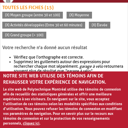
TOUTES LES FICHES (15)
(X) Moyen groupe (entre 30 et 100)
(X) Moyenne
(X) Activités développées (Entre 30 et 60 minutes)
(X) Élevée
(X) Grand groupe (> 100)
Votre recherche n'a donné aucun résultat
Vérifiez que l'orthographe est correcte.
Supprimez les guillemets autour des expressions pour
rechercher chaque mot séparément.
garage à vélo
retournera
souvent plus de résultat que
"garage à vélo"
.
NOTRE SITE WEB UTILISE DES TÉMOINS AFIN DE
Envisagez d'élargir votre recherche avec
OR
.
garage OR vélo
retournera souvent plus de résultat que
garage à vélo
.
REHAUSSER VOTRE EXPÉRIENCE DE NAVIGATION.
Le site web de Polytechnique Montréal utilise des témoins de connexion
afin de recueillir des statistiques générales et offrir une meilleure
expérience à ses visiteurs. En naviguant sur le site, vous acceptez
l’utilisation de ces témoins selon les modalités spécifiées aux conditions
d’utilisation. Vous pouvez refuser les témoins de connexion en modifiant
vos paramètres de navigation. Pour en savoir plus sur le recours aux
témoins de connexion et sur la protection de vos renseignements
personnels,
cliquez ici
.
Avis de confidentialité et conditions d’utilisation