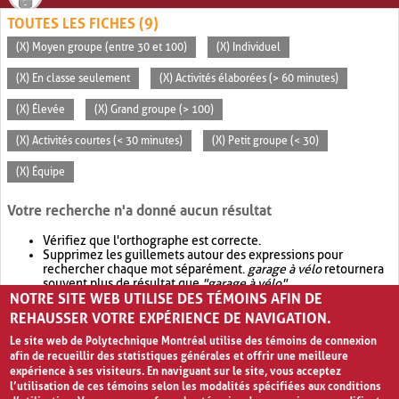
TOUTES LES FICHES (9)
(X) Moyen groupe (entre 30 et 100)
(X) Individuel
(X) En classe seulement
(X) Activités élaborées (> 60 minutes)
(X) Élevée
(X) Grand groupe (> 100)
(X) Activités courtes (< 30 minutes)
(X) Petit groupe (< 30)
(X) Équipe
Votre recherche n'a donné aucun résultat
Vérifiez que l'orthographe est correcte.
Supprimez les guillemets autour des expressions pour
rechercher chaque mot séparément.
garage à vélo
retournera
souvent plus de résultat que
"garage à vélo"
.
NOTRE SITE WEB UTILISE DES TÉMOINS AFIN DE
Envisagez d'élargir votre recherche avec
OR
.
garage OR vélo
retournera souvent plus de résultat que
garage à vélo
.
REHAUSSER VOTRE EXPÉRIENCE DE NAVIGATION.
Le site web de Polytechnique Montréal utilise des témoins de connexion
afin de recueillir des statistiques générales et offrir une meilleure
expérience à ses visiteurs. En naviguant sur le site, vous acceptez
l’utilisation de ces témoins selon les modalités spécifiées aux conditions