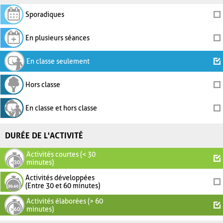
Sporadiques
En plusieurs séances
En classe seulement
Hors classe
En classe et hors classe
DURÉE DE L'ACTIVITÉ
Activités courtes (< 30
minutes)
Activités développées
(Entre 30 et 60 minutes)
Activités élaborées (> 60
minutes)