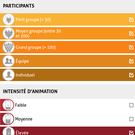
PARTICIPANTS
Petit groupe (< 30)
Moyen groupe (entre 30
et 100)
Grand groupe (> 100)
Équipe
Individuel
INTENSITÉ D'ANIMATION
Faible
Moyenne
Élevée