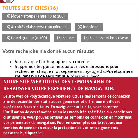
TOUTES LES FICHES (26)
(X) Moyen groupe (entre 30 et 100)
(X) Activités élaborées (> 60 minutes)
(X) Individuel
(X) Grand groupe (> 100)
(X) Équipe
(X) En classe et hors classe
Votre recherche n'a donné aucun résultat
Vérifiez que l'orthographe est correcte.
Supprimez les guillemets autour des expressions pour
rechercher chaque mot séparément.
garage à vélo
retournera
souvent plus de résultat que
"garage à vélo"
.
NOTRE SITE WEB UTILISE DES TÉMOINS AFIN DE
Envisagez d'élargir votre recherche avec
OR
.
garage OR vélo
retournera souvent plus de résultat que
garage à vélo
.
REHAUSSER VOTRE EXPÉRIENCE DE NAVIGATION.
Le site web de Polytechnique Montréal utilise des témoins de connexion
afin de recueillir des statistiques générales et offrir une meilleure
expérience à ses visiteurs. En naviguant sur le site, vous acceptez
l’utilisation de ces témoins selon les modalités spécifiées aux conditions
d’utilisation. Vous pouvez refuser les témoins de connexion en modifiant
vos paramètres de navigation. Pour en savoir plus sur le recours aux
témoins de connexion et sur la protection de vos renseignements
personnels,
cliquez ici
.
Avis de confidentialité et conditions d’utilisation