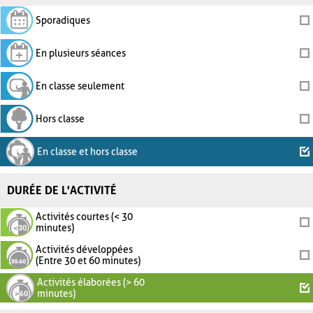
Sporadiques
En plusieurs séances
En classe seulement
Hors classe
En classe et hors classe
DURÉE DE L'ACTIVITÉ
Activités courtes (< 30
minutes)
Activités développées
(Entre 30 et 60 minutes)
Activités élaborées (> 60
minutes)