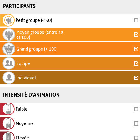
PARTICIPANTS
Petit groupe (< 30)
Moyen groupe (entre 30
et 100)
Grand groupe (> 100)
Équipe
Individuel
INTENSITÉ D'ANIMATION
Faible
Moyenne
Élevée