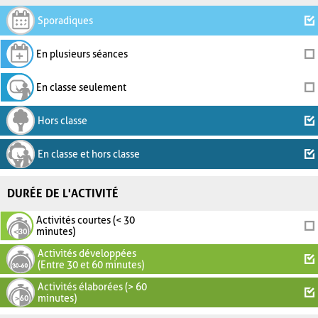
Sporadiques
En plusieurs séances
En classe seulement
Hors classe
En classe et hors classe
DURÉE DE L'ACTIVITÉ
Activités courtes (< 30
minutes)
Activités développées
(Entre 30 et 60 minutes)
Activités élaborées (> 60
minutes)