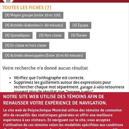
TOUTES LES FICHES (7)
(X) Moyen groupe (entre 30 et 100)
(X) Activités élaborées (> 60 minutes)
(X) Équipe
(X) Sporadiques
(X) Hors classe
(X) Élevée
(X) En classe et hors classe
(X) Activités développées (Entre 30 et 60 minutes)
Votre recherche n'a donné aucun résultat
Vérifiez que l'orthographe est correcte.
Supprimez les guillemets autour des expressions pour
rechercher chaque mot séparément.
garage à vélo
retournera
souvent plus de résultat que
"garage à vélo"
.
NOTRE SITE WEB UTILISE DES TÉMOINS AFIN DE
Envisagez d'élargir votre recherche avec
OR
.
garage OR vélo
retournera souvent plus de résultat que
garage à vélo
.
REHAUSSER VOTRE EXPÉRIENCE DE NAVIGATION.
Le site web de Polytechnique Montréal utilise des témoins de connexion
afin de recueillir des statistiques générales et offrir une meilleure
expérience à ses visiteurs. En naviguant sur le site, vous acceptez
l’utilisation de ces témoins selon les modalités spécifiées aux conditions