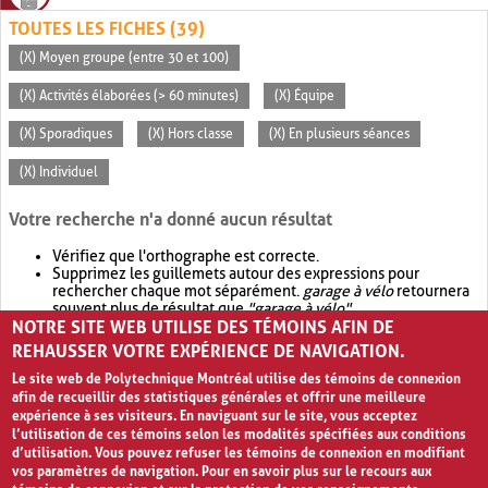
TOUTES LES FICHES (39)
(X) Moyen groupe (entre 30 et 100)
(X) Activités élaborées (> 60 minutes)
(X) Équipe
(X) Sporadiques
(X) Hors classe
(X) En plusieurs séances
(X) Individuel
Votre recherche n'a donné aucun résultat
Vérifiez que l'orthographe est correcte.
Supprimez les guillemets autour des expressions pour
rechercher chaque mot séparément.
garage à vélo
retournera
souvent plus de résultat que
"garage à vélo"
.
NOTRE SITE WEB UTILISE DES TÉMOINS AFIN DE
Envisagez d'élargir votre recherche avec
OR
.
garage OR vélo
retournera souvent plus de résultat que
garage à vélo
.
REHAUSSER VOTRE EXPÉRIENCE DE NAVIGATION.
Le site web de Polytechnique Montréal utilise des témoins de connexion
afin de recueillir des statistiques générales et offrir une meilleure
expérience à ses visiteurs. En naviguant sur le site, vous acceptez
l’utilisation de ces témoins selon les modalités spécifiées aux conditions
d’utilisation. Vous pouvez refuser les témoins de connexion en modifiant
vos paramètres de navigation. Pour en savoir plus sur le recours aux