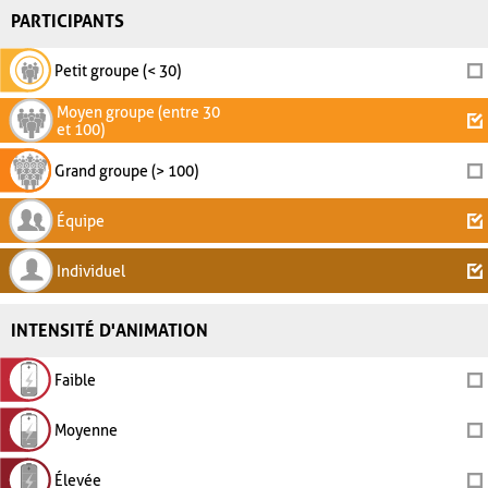
PARTICIPANTS
Petit groupe (< 30)
Moyen groupe (entre 30
et 100)
Grand groupe (> 100)
Équipe
Individuel
INTENSITÉ D'ANIMATION
Faible
Moyenne
Élevée