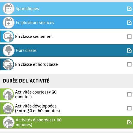
Sporadiques
En plusieurs séances
En classe seulement
Hors classe
En classe et hors classe
DURÉE DE L'ACTIVITÉ
Activités courtes (< 30
minutes)
Activités développées
(Entre 30 et 60 minutes)
Activités élaborées (> 60
minutes)