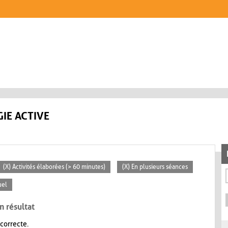
IE ACTIVE
(X) Activités élaborées (> 60 minutes)
(X) En plusieurs séances
uel
n résultat
 correcte.