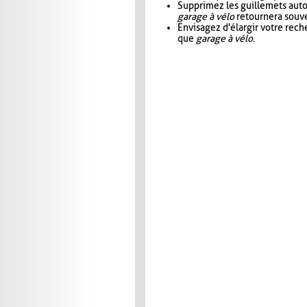
Supprimez les guillemets aut
garage à vélo
retournera souve
Envisagez d'élargir votre rec
que
garage à vélo
.