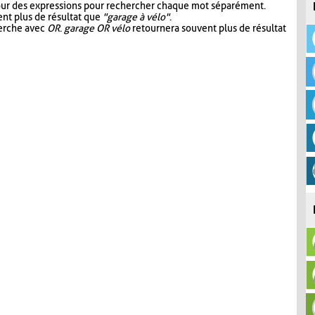
our des expressions pour rechercher chaque mot séparément.
nt plus de résultat que
"garage à vélo"
.
herche avec
OR
.
garage OR vélo
retournera souvent plus de résultat