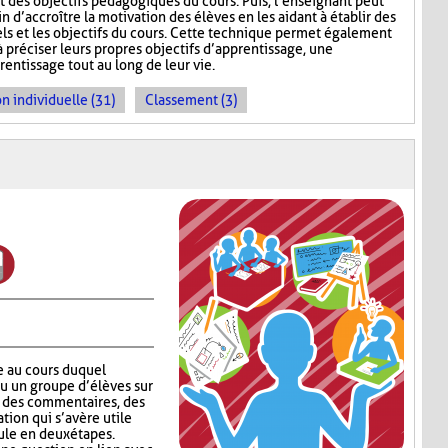
t des objectifs pédagogiques du cours. Puis, l’enseignant peut
in d’accroître la motivation des élèves en les aidant à établir des
els et les objectifs du cours. Cette technique permet également
à préciser leurs propres objectifs d’apprentissage, une
ntissage tout au long de leur vie.
n individuelle (31)
Classement (3)
e au cours duquel
ou un groupe d’élèves sur
er des commentaires, des
tion qui s’avère utile
ule en deux étapes.