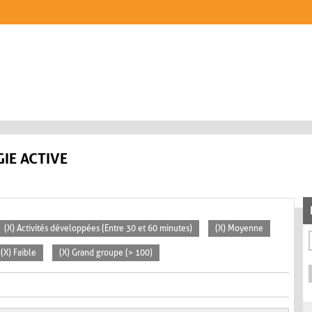
IE ACTIVE
(X) Activités développées (Entre 30 et 60 minutes)
(X) Moyenne
(X) Faible
(X) Grand groupe (> 100)