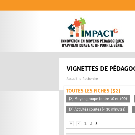
Aller au contenu principal
VIGNETTES DE PÉDAGOG
Accueil
Recherche
TOUTES LES FICHES (52)
(X) Moyen groupe (entre 30 et 100)
(X) Activités courtes (< 30 minutes)
PAGES
«
‹
1
2
3