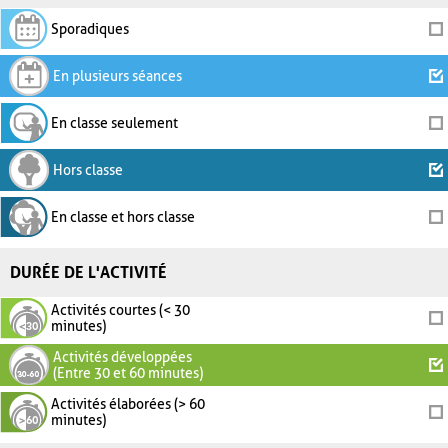
Sporadiques
En plusieurs séances
En classe seulement
Hors classe
En classe et hors classe
DURÉE DE L'ACTIVITÉ
Activités courtes (< 30
minutes)
Activités développées
(Entre 30 et 60 minutes)
Activités élaborées (> 60
minutes)