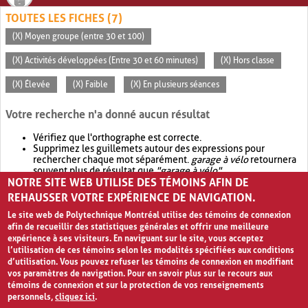
TOUTES LES FICHES (7)
(X) Moyen groupe (entre 30 et 100)
(X) Activités développées (Entre 30 et 60 minutes)
(X) Hors classe
(X) Élevée
(X) Faible
(X) En plusieurs séances
Votre recherche n'a donné aucun résultat
Vérifiez que l'orthographe est correcte.
Supprimez les guillemets autour des expressions pour
rechercher chaque mot séparément.
garage à vélo
retournera
souvent plus de résultat que
"garage à vélo"
.
NOTRE SITE WEB UTILISE DES TÉMOINS AFIN DE
Envisagez d'élargir votre recherche avec
OR
.
garage OR vélo
retournera souvent plus de résultat que
garage à vélo
.
REHAUSSER VOTRE EXPÉRIENCE DE NAVIGATION.
Le site web de Polytechnique Montréal utilise des témoins de connexion
afin de recueillir des statistiques générales et offrir une meilleure
expérience à ses visiteurs. En naviguant sur le site, vous acceptez
l’utilisation de ces témoins selon les modalités spécifiées aux conditions
d’utilisation. Vous pouvez refuser les témoins de connexion en modifiant
vos paramètres de navigation. Pour en savoir plus sur le recours aux
témoins de connexion et sur la protection de vos renseignements
personnels,
cliquez ici
.
Avis de confidentialité et conditions d’utilisation