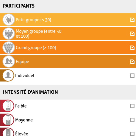
PARTICIPANTS
Petit groupe (< 30)
Moyen groupe (entre 30
et 100)
Grand groupe (> 100)
Équipe
Individuel
INTENSITÉ D'ANIMATION
Faible
Moyenne
Élevée