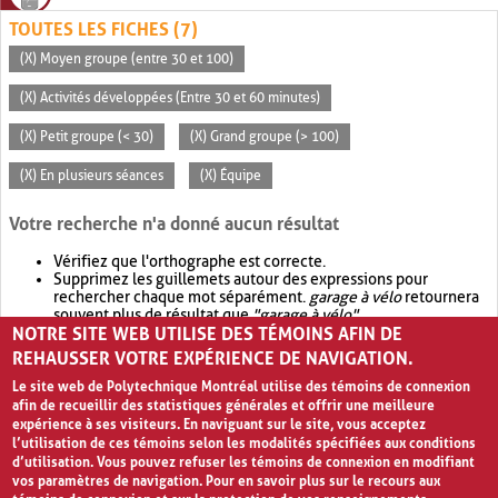
TOUTES LES FICHES (7)
(X) Moyen groupe (entre 30 et 100)
(X) Activités développées (Entre 30 et 60 minutes)
(X) Petit groupe (< 30)
(X) Grand groupe (> 100)
(X) En plusieurs séances
(X) Équipe
Votre recherche n'a donné aucun résultat
Vérifiez que l'orthographe est correcte.
Supprimez les guillemets autour des expressions pour
rechercher chaque mot séparément.
garage à vélo
retournera
souvent plus de résultat que
"garage à vélo"
.
NOTRE SITE WEB UTILISE DES TÉMOINS AFIN DE
Envisagez d'élargir votre recherche avec
OR
.
garage OR vélo
retournera souvent plus de résultat que
garage à vélo
.
REHAUSSER VOTRE EXPÉRIENCE DE NAVIGATION.
Le site web de Polytechnique Montréal utilise des témoins de connexion
afin de recueillir des statistiques générales et offrir une meilleure
expérience à ses visiteurs. En naviguant sur le site, vous acceptez
l’utilisation de ces témoins selon les modalités spécifiées aux conditions
d’utilisation. Vous pouvez refuser les témoins de connexion en modifiant
vos paramètres de navigation. Pour en savoir plus sur le recours aux