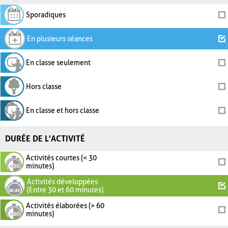
Sporadiques
En plusieurs séances
En classe seulement
Hors classe
En classe et hors classe
DURÉE DE L'ACTIVITÉ
Activités courtes (< 30
minutes)
Activités développées
(Entre 30 et 60 minutes)
Activités élaborées (> 60
minutes)