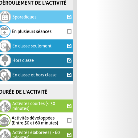
DÉROULEMENT DE L'ACTIVITÉ
Sporadiques
En plusieurs séances
En classe seulement
Hors classe
En classe et hors classe
DURÉE DE L'ACTIVITÉ
Activités courtes (< 30
minutes)
Activités développées
(Entre 30 et 60 minutes)
Activités élaborées (> 60
minutes)