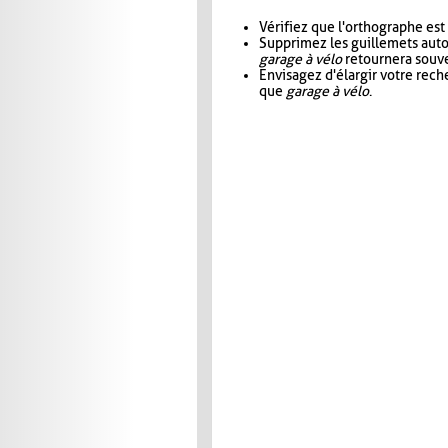
Vérifiez que l'orthographe est
Supprimez les guillemets aut
garage à vélo
retournera souve
Envisagez d'élargir votre rec
que
garage à vélo
.