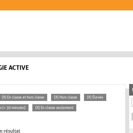
IE ACTIVE
(X) En classe et hors classe
(X) Hors classe
(X) Élevée
es (< 30 minutes)
(X) En classe seulement
n résultat