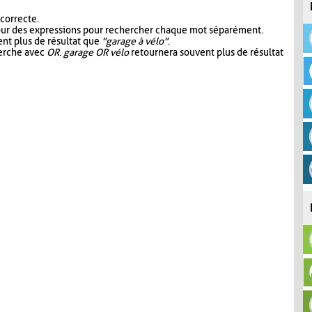
 correcte.
our des expressions pour rechercher chaque mot séparément.
nt plus de résultat que
"garage à vélo"
.
herche avec
OR
.
garage OR vélo
retournera souvent plus de résultat