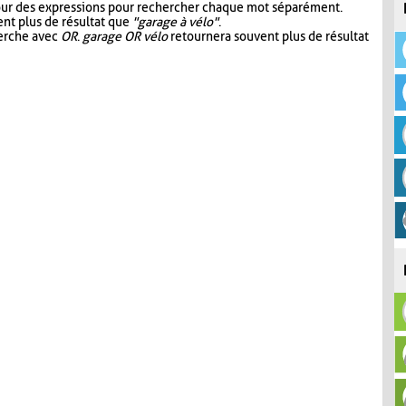
our des expressions pour rechercher chaque mot séparément.
nt plus de résultat que
"garage à vélo"
.
herche avec
OR
.
garage OR vélo
retournera souvent plus de résultat