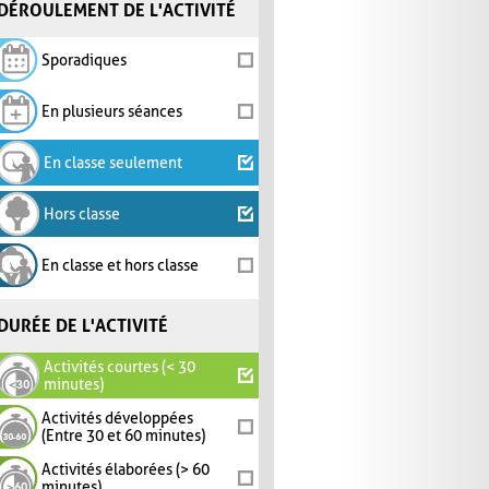
DÉROULEMENT DE L'ACTIVITÉ
Sporadiques
En plusieurs séances
En classe seulement
Hors classe
En classe et hors classe
DURÉE DE L'ACTIVITÉ
Activités courtes (< 30
minutes)
Activités développées
(Entre 30 et 60 minutes)
Activités élaborées (> 60
minutes)