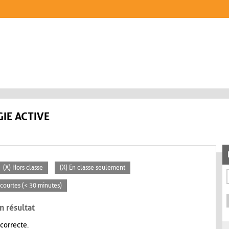
IE ACTIVE
(X) Hors classe
(X) En classe seulement
s courtes (< 30 minutes)
n résultat
 correcte.