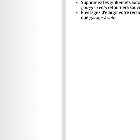
Supprimez les guillemets aut
garage à vélo
retournera souve
Envisagez d'élargir votre rec
que
garage à vélo
.