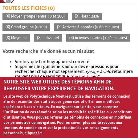
TOUTES LES FICHES (0)
(X) Moyen groupe (entre 30 et 100)
(X) Hors classe
(X) Grand groupe (> 100)
(X) Activités élaborées (> 60 minutes)
(X) Moyenne
(X) Individuel
(X) Activités courtes (< 30 minutes)
Votre recherche n'a donné aucun résultat
Vérifiez que l'orthographe est correcte.
Supprimez les guillemets autour des expressions pour
rechercher chaque mot séparément.
garage à vélo
retournera
souvent plus de résultat que
"garage à vélo"
.
NOTRE SITE WEB UTILISE DES TÉMOINS AFIN DE
Envisagez d'élargir votre recherche avec
OR
.
garage OR vélo
retournera souvent plus de résultat que
garage à vélo
.
REHAUSSER VOTRE EXPÉRIENCE DE NAVIGATION.
Le site web de Polytechnique Montréal utilise des témoins de connexion
afin de recueillir des statistiques générales et offrir une meilleure
expérience à ses visiteurs. En naviguant sur le site, vous acceptez
l’utilisation de ces témoins selon les modalités spécifiées aux conditions
d’utilisation. Vous pouvez refuser les témoins de connexion en modifiant
vos paramètres de navigation. Pour en savoir plus sur le recours aux
témoins de connexion et sur la protection de vos renseignements
personnels,
cliquez ici
.
Avis de confidentialité et conditions d’utilisation