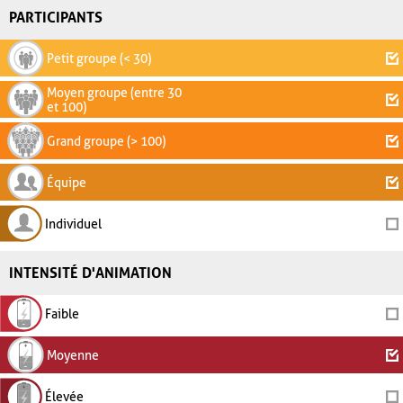
PARTICIPANTS
Petit groupe (< 30)
Moyen groupe (entre 30
et 100)
Grand groupe (> 100)
Équipe
Individuel
INTENSITÉ D'ANIMATION
Faible
Moyenne
Élevée