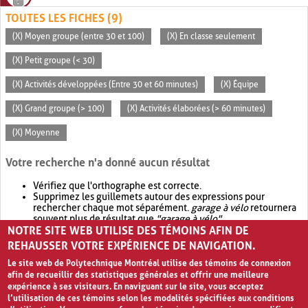
TOUTES LES FICHES (9)
(X) Moyen groupe (entre 30 et 100)
(X) En classe seulement
(X) Petit groupe (< 30)
(X) Activités développées (Entre 30 et 60 minutes)
(X) Équipe
(X) Grand groupe (> 100)
(X) Activités élaborées (> 60 minutes)
(X) Moyenne
Votre recherche n'a donné aucun résultat
Vérifiez que l'orthographe est correcte.
Supprimez les guillemets autour des expressions pour
rechercher chaque mot séparément.
garage à vélo
retournera
souvent plus de résultat que
"garage à vélo"
.
NOTRE SITE WEB UTILISE DES TÉMOINS AFIN DE
Envisagez d'élargir votre recherche avec
OR
.
garage OR vélo
retournera souvent plus de résultat que
garage à vélo
.
REHAUSSER VOTRE EXPÉRIENCE DE NAVIGATION.
Le site web de Polytechnique Montréal utilise des témoins de connexion
afin de recueillir des statistiques générales et offrir une meilleure
expérience à ses visiteurs. En naviguant sur le site, vous acceptez
l’utilisation de ces témoins selon les modalités spécifiées aux conditions