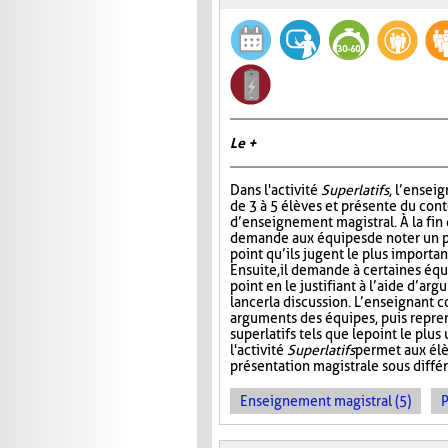
Le +
Dans l'activité
Superlatifs
, l’ensei
de 3 à 5 élèves et présente du con
d’enseignement magistral. À la fin d
demande aux équipes de noter un pr
point qu’ils jugent le plus importan
Ensuite, il demande à certaines éq
point en le justifiant à l’aide d’ar
lancer la discussion. L’enseignant 
arguments des équipes, puis repre
superlatifs tels que le point le plu
l'activité
Superlatifs
permet aux élè
présentation magistrale sous différ
Enseignement magistral (5)
P