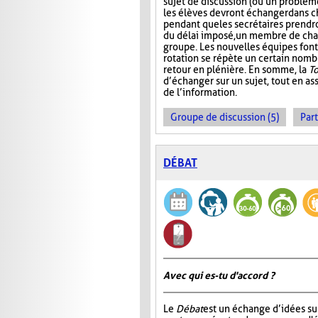
sujet de discussion (ou un problème
les élèves devront échanger dans 
pendant que les secrétaires prendr
du délai imposé, un membre de ch
groupe. Les nouvelles équipes font 
rotation se répète un certain nombre
retour en plénière. En somme, la
T
d’échanger sur un sujet, tout en ass
de l’information.
Groupe de discussion (5)
Part
DÉBAT
Avec qui es-tu d'accord ?
Le
Débat
est un échange d’idées su