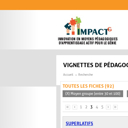
Aller au contenu principal
VIGNETTES DE PÉDAGOG
Accueil
Recherche
TOUTES LES FICHES (92)
(X) Moyen groupe (entre 30 et 100)
PAGES
«
‹
1
2
3
4
5
›
»
SUPERLATIFS