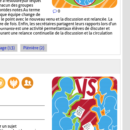
 à résoudre) sur lequel
chacun des groupes
ont des notes. Au terme
0
aque équipe change de
le point avec le nouveau venu et la discussion est relancée. La
 de fois. Enfin, les secrétaires partagent leurs rapports lors d'un
ournante
est une activité permettant aux élèves de discuter et
urant une relance continuelle de la discussion et la circulation
age (13)
Plénière (2)
r un sujet