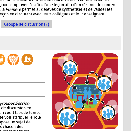
est donc souvent utilisée de concert avec d’autres formules
jours employée à la fin d’une leçon afin d’en résumer le contenu
, la
Plénière
permet aux élèves de synthétiser et de valider les
leçon en discutant avec leurs collègues et leur enseignant.
Groupe de discussion (5)
groupes
,
Session
é de discussion en
un court laps de temps.
e voir attribuer le rôle
ropose un sujet de
ns chacun des