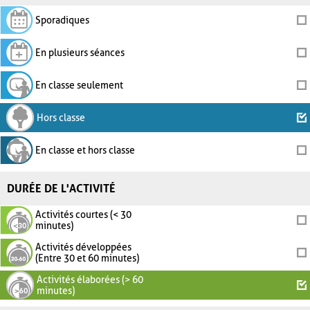
Sporadiques
En plusieurs séances
En classe seulement
Hors classe
En classe et hors classe
DURÉE DE L'ACTIVITÉ
Activités courtes (< 30
minutes)
Activités développées
(Entre 30 et 60 minutes)
Activités élaborées (> 60
minutes)