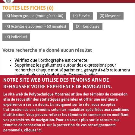
TOUTES LES FICHES (0)
(X) Moyen groupe (entre 30 et 100)
(X) Élevée
(X) Moyenne
(X) Activités élaborées (> 60 minutes)
(X) Hors classe
(X) Individuel
Votre recherche n'a donné aucun résultat
Vérifiez que l'orthographe est correcte.
Supprimez les guillemets autour des expressions pour
rechercher chaque mot séparément.
garage à vélo
retournera
souvent plus de résultat que
"garage à vélo"
.
NOTRE SITE WEB UTILISE DES TÉMOINS AFIN DE
Envisagez d'élargir votre recherche avec
OR
.
garage OR vélo
retournera souvent plus de résultat que
garage à vélo
.
REHAUSSER VOTRE EXPÉRIENCE DE NAVIGATION.
Le site web de Polytechnique Montréal utilise des témoins de connexion
afin de recueillir des statistiques générales et offrir une meilleure
expérience à ses visiteurs. En naviguant sur le site, vous acceptez
l’utilisation de ces témoins selon les modalités spécifiées aux conditions
d’utilisation. Vous pouvez refuser les témoins de connexion en modifiant
vos paramètres de navigation. Pour en savoir plus sur le recours aux
témoins de connexion et sur la protection de vos renseignements
personnels,
cliquez ici
.
Avis de confidentialité et conditions d’utilisation