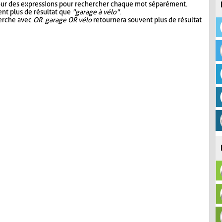
our des expressions pour rechercher chaque mot séparément.
nt plus de résultat que
"garage à vélo"
.
herche avec
OR
.
garage OR vélo
retournera souvent plus de résultat