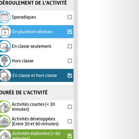
DÉROULEMENT DE L'ACTIVITÉ
Sporadiques
En plusieurs séances
En classe seulement
Hors classe
En classe et hors classe
DURÉE DE L'ACTIVITÉ
Activités courtes (< 30
minutes)
Activités développées
(Entre 30 et 60 minutes)
Activités élaborées (> 60
minutes)