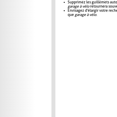
Supprimez les guillemets aut
garage à vélo
retournera souve
Envisagez d'élargir votre rec
que
garage à vélo
.