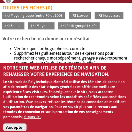
TOUTES LES FICHES (0)
(X) Moyen groupe (entre 30 et 100)
(X) Élevée
(X) Hors classe
(X) Équipe
(X) Moyenne
(X) Petit groupe (< 30)
Votre recherche n'a donné aucun résultat
Vérifiez que l'orthographe est correcte.
Supprimez les guillemets autour des expressions pour
rechercher chaque mot séparément.
garage à vélo
retournera
souvent plus de résultat que
"garage à vélo"
.
NOTRE SITE WEB UTILISE DES TÉMOINS AFIN DE
Envisagez d'élargir votre recherche avec
OR
.
garage OR vélo
retournera souvent plus de résultat que
garage à vélo
.
REHAUSSER VOTRE EXPÉRIENCE DE NAVIGATION.
Le site web de Polytechnique Montréal utilise des témoins de connexion
afin de recueillir des statistiques générales et offrir une meilleure
expérience à ses visiteurs. En naviguant sur le site, vous acceptez
l’utilisation de ces témoins selon les modalités spécifiées aux conditions
d’utilisation. Vous pouvez refuser les témoins de connexion en modifiant
vos paramètres de navigation. Pour en savoir plus sur le recours aux
témoins de connexion et sur la protection de vos renseignements
personnels,
cliquez ici
.
Avis de confidentialité et conditions d’utilisation
Accepter