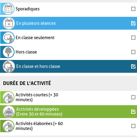
Sporadiques
En plusieurs séances
En classe seulement
Hors classe
En classe et hors classe
DURÉE DE L'ACTIVITÉ
Activités courtes (< 30
minutes)
Activités développées
(Entre 30 et 60 minutes)
Activités élaborées (> 60
minutes)