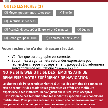
TOUTES LES FICHES (2)
(X) Moyen groupe (entre 30 et 100)
(X) Élevée
(X) En plusieurs séances
(X) Activités développées (Entre 30 et 60 minutes)
(X) Équipe
(X) Grand groupe (> 100)
(X) En classe et hors classe
Votre recherche n'a donné aucun résultat
Vérifiez que l'orthographe est correcte.
Supprimez les guillemets autour des expressions pour
rechercher chaque mot séparément.
garage à vélo
retournera
souvent plus de résultat que
"garage à vélo"
.
NOTRE SITE WEB UTILISE DES TÉMOINS AFIN DE
Envisagez d'élargir votre recherche avec
OR
.
garage OR vélo
retournera souvent plus de résultat que
garage à vélo
.
REHAUSSER VOTRE EXPÉRIENCE DE NAVIGATION.
Le site web de Polytechnique Montréal utilise des témoins de connexion
afin de recueillir des statistiques générales et offrir une meilleure
expérience à ses visiteurs. En naviguant sur le site, vous acceptez
l’utilisation de ces témoins selon les modalités spécifiées aux conditions
d’utilisation. Vous pouvez refuser les témoins de connexion en modifiant
vos paramètres de navigation. Pour en savoir plus sur le recours aux